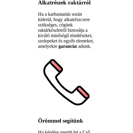
Alkatrészek raktárról
Ha a karbantartás során
kiderül, hogy alkatrészcsere
szükséges, cégünk
raktárkészletről biztosítja a
kiváló minőségű tömítéseket,
szelepeket és egyéb elemeket,
amelyekre
garancia
t adunk.
Örömmel segítünk
Ha kérdése merült fel a Cső