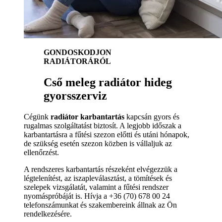
GONDOSKODJON
RADIÁTORÁRÓL
Cső meleg radiátor hideg
gyorsszerviz
Cégünk
radiátor karbantartás
kapcsán gyors és
rugalmas szolgáltatást biztosít. A legjobb időszak a
karbantartásra a fűtési szezon előtti és utáni hónapok,
de szükség esetén szezon közben is vállaljuk az
ellenőrzést.
A rendszeres karbantartás részeként elvégezzük a
légtelenítést, az iszapleválasztást, a tömítések és
szelepek vizsgálatát, valamint a fűtési rendszer
nyomáspróbáját is. Hívja a +36 (70) 678 00 24
telefonszámunkat és szakembereink állnak az Ön
rendelkezésére.