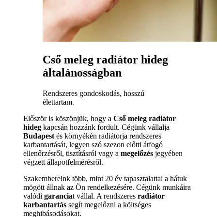
Cső meleg radiátor hideg
általánosságban
Rendszeres gondoskodás, hosszú
élettartam.
Először is köszönjük, hogy a
Cső meleg radiátor
hideg
kapcsán hozzánk fordult. Cégünk vállalja
Budapest
és környékén radiátorja rendszeres
karbantartását, legyen szó szezon előtti átfogó
ellenőrzésről, tisztításról vagy a
megelőzés
jegyében
végzett állapotfelmérésről.
Szakembereink több, mint 20 év tapasztalattal a hátuk
mögött állnak az Ön rendelkezésére. Cégünk munkáira
valódi
garancia
t vállal. A rendszeres
radiátor
karbantartás
segít megelőzni a költséges
meghibásodásokat.