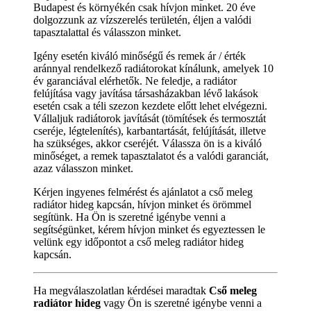
Budapest és környékén csak hívjon minket. 20 éve
dolgozzunk az vízszerelés területén, éljen a valódi
tapasztalattal és válasszon minket.
Igény esetén kiváló minőségű és remek ár / érték
aránnyal rendelkező radiátorokat kínálunk, amelyek 10
év garanciával elérhetők. Ne feledje, a radiátor
felújítása vagy javítása társasházakban lévő lakások
esetén csak a téli szezon kezdete előtt lehet elvégezni.
Vállaljuk radiátorok javítását (tömítések és termosztát
cseréje, légtelenítés), karbantartását, felújítását, illetve
ha szükséges, akkor cseréjét. Válassza ön is a kiváló
minőséget, a remek tapasztalatot és a valódi garanciát,
azaz válasszon minket.
Kérjen ingyenes felmérést és ajánlatot a cső meleg
radiátor hideg kapcsán, hívjon minket és örömmel
segítünk. Ha Ön is szeretné igénybe venni a
segítségünket, kérem hívjon minket és egyeztessen le
velünk egy időpontot a cső meleg radiátor hideg
kapcsán.
Ha megválaszolatlan kérdései maradtak
Cső meleg
radiátor hideg
vagy Ön is szeretné igénybe venni a