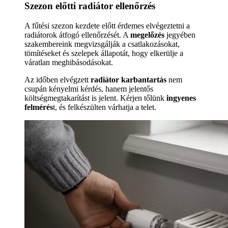
Szezon előtti radiátor ellenőrzés
A fűtési szezon kezdete előtt érdemes elvégeztetni a
radiátorok átfogó ellenőrzését. A
megelőzés
jegyében
szakembereink megvizsgálják a csatlakozásokat,
tömítéseket és szelepek állapotát, hogy elkerülje a
váratlan meghibásodásokat.
Az időben elvégzett
radiátor karbantartás
nem
csupán kényelmi kérdés, hanem jelentős
költségmegtakarítást is jelent. Kérjen tőlünk
ingyenes
felmérés
t, és felkészülten várhatja a telet.